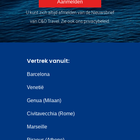
U kunt zich altijd afmelden van de Nieuwsbrief
van C&O Travel. Zie ook ons privacybeleid.
Vertrek vanuit:
Barcelona
Venetië
Genua (Milaan)
Civitavecchia (Rome)
Marseille
Piraeus (Athene)