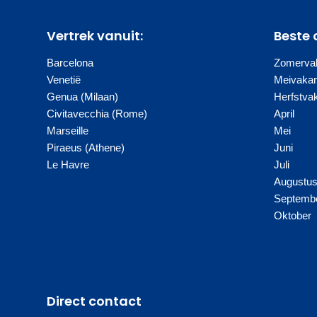
Vertrek vanuit:
Beste 
Barcelona
Zomervak
Venetië
Meivakan
Genua (Milaan)
Herfstva
Civitavecchia (Rome)
April
Marseille
Mei
Piraeus (Athene)
Juni
Le Havre
Juli
Augustu
Septemb
Oktober
Direct contact