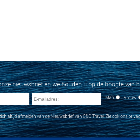
onze nieuwsbrief en we houden u op de hoogte van bi
Man
Vrouw
zich altijd afmelden van de Nieuwsbrief van C&O Travel. Zie ook ons privac