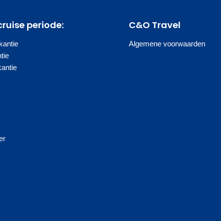
cruise periode:
C&O Travel
antie
Algemene voorwaarden
tie
kantie
s
er