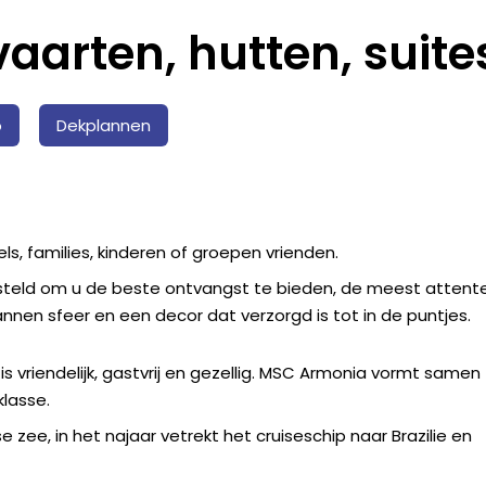
aarten, hutten, suit
o
Dekplannen
s, families, kinderen of groepen vrienden.
esteld om u de beste ontvangst te bieden, de meest attent
annen sfeer en een decor dat verzorgd is tot in de puntjes.
s vriendelijk, gastvrij en gezellig. MSC Armonia vormt samen
klasse.
zee, in het najaar vetrekt het cruiseschip naar Brazilie en