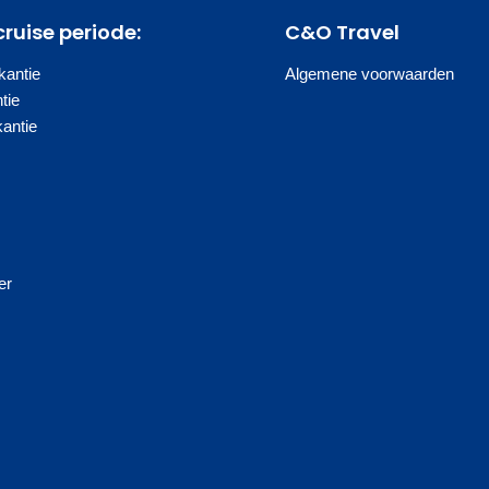
cruise periode:
C&O Travel
antie
Algemene voorwaarden
tie
kantie
s
er