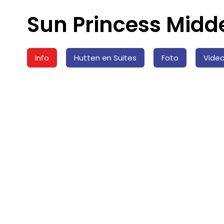
Sun Princess Midde
Info
Hutten en Suites
Foto
Vide