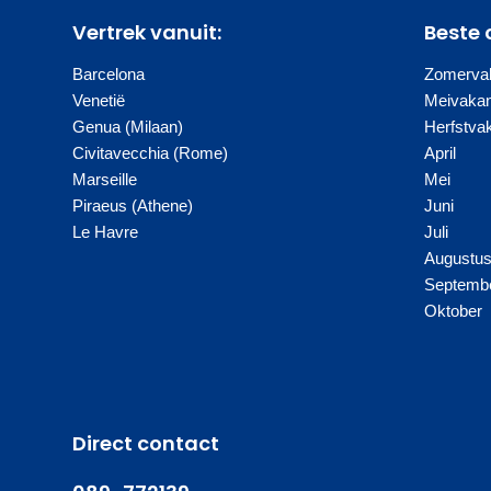
Vertrek vanuit:
Beste 
Barcelona
Zomervak
Venetië
Meivakan
Genua (Milaan)
Herfstva
Civitavecchia (Rome)
April
Marseille
Mei
Piraeus (Athene)
Juni
Le Havre
Juli
Augustu
Septemb
Oktober
Direct contact